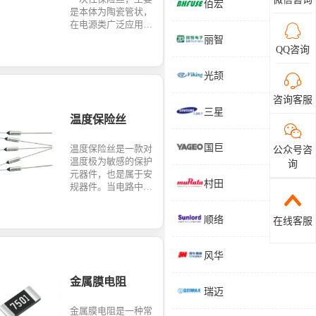
支持。
佰宏
是本体为陶瓷管状，
在电源类广泛应用。
具有高分断防爆能
丽智
力，安规认证齐全等
QQ咨询
特点，应用非常广
泛，逐步取代传统的
光颉
玻璃管保险丝。
咨询客服
三星
温度保险丝
国巨
温度保险丝是一款对
公众号咨
温度极为敏感的保护
询
元器件，也是属于安
村田
规器件。当电路中温
度异常时，温度保险
丝会进行熔断来对电
顺络
在线客服
路进行保护。
风华
金属膜电阻
瑞迈
金属膜电阻是一种常