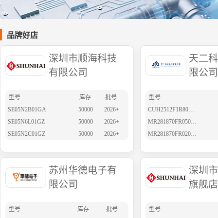
品牌好店
深圳市顺海科技
天二科
有限公司
限公司
型号
库存
批号
型号
SE05N2B01GA
50000
2026+
CUH2512F1R80E04Z
SE05N6L01GZ
50000
2026+
MR281870FR050RZ
SE05N2C01GZ
50000
2026+
MR281870FR020RZ
苏州华德电子有
深圳市
限公司
旗舰店
型号
库存
批号
型号