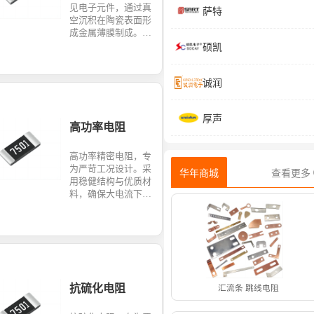
见电子元件，通过真
萨特
空沉积在陶瓷表面形
成金属薄膜制成。其
阻值稳定、精度高、
硕凯
温度系数小，广泛应
用于对性能要求较高
的电路，如精密仪器
诚润
和通讯设备中。
厚声
高功率电阻
高功率精密电阻，专
为严苛工况设计。采
华年商城
查看更多
用稳健结构与优质材
料，确保大电流下的
稳定承载与极小温
漂，是电源、工业控
制等系统的可靠基
石。
抗硫化电阻
汇流条 跳线电阻