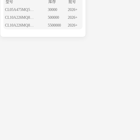
型号
库存
批号
CL05A475MQ5NRNC
30000
2026+
CL10A226MQ8NRNE
500000
2026+
CL10A226MQ8NRNC
5500000
2026+