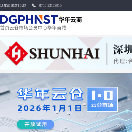
0755-23173910
华年商城欢迎你！
华年云商
首页
云仓市场
会员中心
华年商城