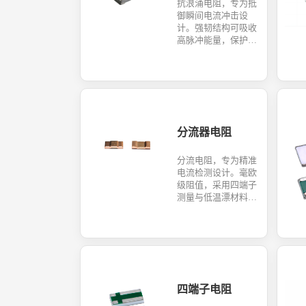
抗浪涌电阻，专为抵
御瞬间电流冲击设
计。强韧结构可吸收
高脉冲能量，保护核
心电路。适用于工业
设备、电源等关键领
域，提供坚固耐用的
过载保护，延长系统
寿命。
分流器电阻
分流电阻，专为精准
电流检测设计。毫欧
级阻值，采用四端子
测量与低温漂材料，
确保测量高精度与稳
定性。是能源管理、
工业控制及汽车BMS
系统的核心传感元
件。
四端子电阻