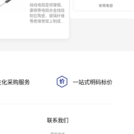
绕线电阻是将镍铬、
安规电容
康铜等电阻合金线绕
制在陶瓷、玻璃纤维
等绝缘骨架上制成的
电阻器。它功率大、
耐高温、精度高且稳
定性好，但因螺旋结
构存在固有电感，不
宜用于高频电路。广
泛用于电源、音频设
备、精密仪表及大功
率负载等场合。
性化采购服务
一站式明码标价
联系我们