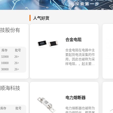
人气好货
技股份有
合金电阻
合金电阻在电路中主
库存
批号
要起到电流采集的作
32000
26+
用，因此也被称为采
10000
26+
样电阻，，起主要核
心材质是铜合金，具
30000
26+
有低阻值，低温度系
数，高可靠性以及低
电动势能等特性，广
泛应用于电池保护板
顺海科技
以及电源管理系统。
华年商城提供合金电
电力熔断器
阻一站式线上采购，
产品品类齐全，海量
电力熔断器也被称为
库存
批号
现货，且提供原厂技
电力保险丝，都是属