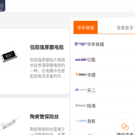
华年商城
查看更多
华年商城
低阻值厚膜电阻
低阻值厚膜贴片电阻
亿能
也是普通厚膜电阻的
一种，在电路中也是
华德
起到电流采集的作
用，与合金电阻相
比，具有更好的价格
天二
优势，广泛应用于电
池保护板以及电源管
理系统，涉及产业及
陆海
其广泛。主要生产品
牌有：丽智，天二，
陶瓷管保险丝
光颉，国巨等。华年
良胜
商城提供一站式线上
陶瓷管保险丝是属于
购买服务且提供技术
一次性保险丝，主要
微信咨询