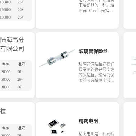
术支持。
160000
26+
于熔断器的一种。熔
120000
26+
断器（fuse）是指当
电流超过规定值时，
100000
26+
以本身产生的热量使
熔体熔断，断开电路
的一种电器。熔断器
是根据电流超过规定
陆海高分
值一段时间后，以其
有限公司
自身产生的热量使熔
玻璃管保险丝
体熔化，从而使电路
断开；运用这种原理
玻璃管保险丝是我们
库存
批号
制成的一种电流保护
最常见的也是最传统
器。熔断器广泛应用
20000
26+
的保险丝，玻璃管保
于高低压配电系统和
50000
26+
险丝可选择性非常广
控制系统以及用电设
泛，随着国产品牌的
备中，作为短路和过
30000
26+
崛起，国内生产玻璃
电流的保护器，是应
管的品牌也非常之
用最普遍的保护器件
多，产品也非常稳
之一。
定。
技
精密电阻
库存
批号
精密电阻是一种高精