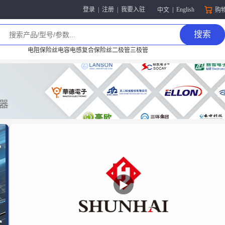
|
English
登录
|
注册
|
我要入驻
中文
购
搜索
电阻
保险丝
电容
电感
复合保险丝
二极管
三极管
▶