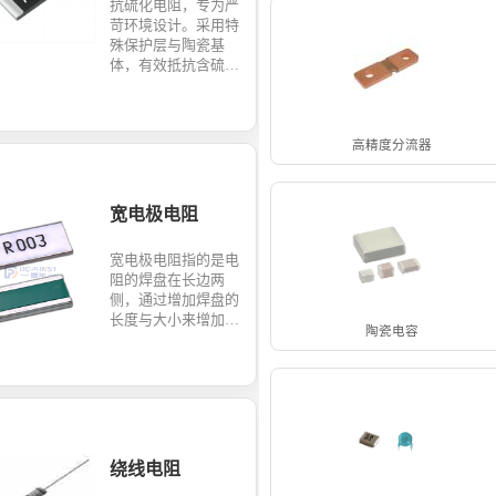
抗硫化电阻，专为严
苛环境设计。采用特
殊保护层与陶瓷基
体，有效抵抗含硫气
体腐蚀，长期保持阻
值稳定。是通信基
站、汽车电子等领域
的可靠保障。
高精度分流器
宽电极电阻
宽电极电阻指的是电
阻的焊盘在长边两
侧，通过增加焊盘的
长度与大小来增加电
陶瓷电容
阻的功率与电阻的散
热能力，从而使得电
阻的稳定性大大提
成，常见的长电极电
阻体积有0508，061
2，1225等。
绕线电阻