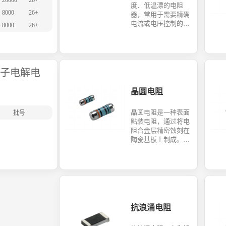
20000
26+
度、低温漂的电阻
8000
26+
器，常用于需要精确
电流或电压控制的电
8000
26+
路，如测量仪器、医
疗设备和通信系统。
子电解电
晶圆电阻
晶圆电阻是一种表面
批号
贴装电阻，通过将电
阻合金层精密蚀刻在
陶瓷基板上制成。其
尺寸小、精度高、功
率大，且散热性能优
异，非常适合现代高
密度自动化生产的印
刷电路板。
抗浪涌电阻