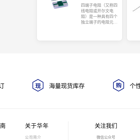
四端子电阻（又称四
线电阻或开尔文电
阻）是一种具有四个
独立端子的电阻元
件。其中两个端子用
于通过电流，另两个
端子用于测量电压
降。这种设计基于开
尔文四线检测原理，
能有效消除引线电阻
和接触电阻带来的误
差，特别适合低阻值
电阻的精密测量，常
用于标准电阻、分流
器等场景。
订
海量现货库存
个
指南
关于华年
关注我们
公司简介
微信公众号